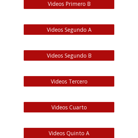
Videos Primero B
Videos Segundo A
Videos Segundo B
Videos Tercero
Videos Cuarto
Videos Quinto A